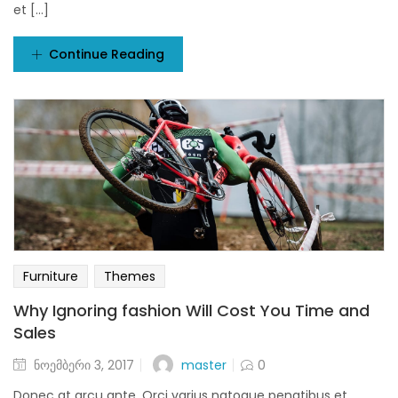
et [...]
Continue Reading
Furniture
Themes
Why Ignoring fashion Will Cost You Time and
Sales
Posted
master
ნოემბერი 3, 2017
0
on
Donec at arcu ante. Orci varius natoque penatibus et