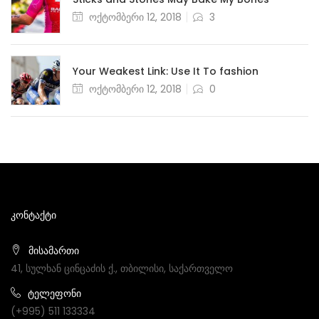
Posted
ოქტომბერი 12, 2018
3
on
Your Weakest Link: Use It To fashion
Posted
ოქტომბერი 12, 2018
0
on
ᲙᲝᲜᲢᲐᲥᲢᲘ
მისამართი
41, სულხან ცინცაძის ქ., თბილისი, საქართველო
ტელეფონი
(+995) 511 133334