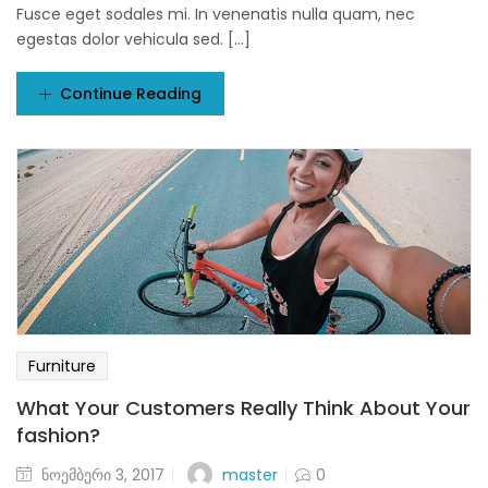
Fusce eget sodales mi. In venenatis nulla quam, nec
egestas dolor vehicula sed. [...]
Continue Reading
Furniture
What Your Customers Really Think About Your
fashion?
Posted
master
ნოემბერი 3, 2017
0