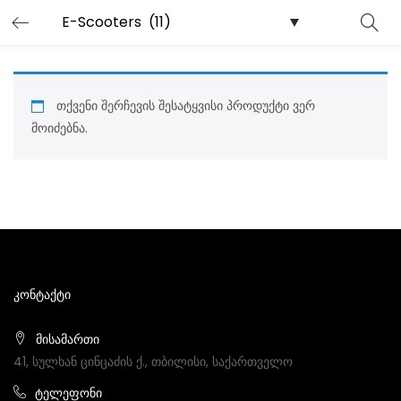
თქვენი შერჩევის შესატყვისი პროდუქტი ვერ
მოიძებნა.
ᲙᲝᲜᲢᲐᲥᲢᲘ
მისამართი
41, სულხან ცინცაძის ქ., თბილისი, საქართველო
ტელეფონი