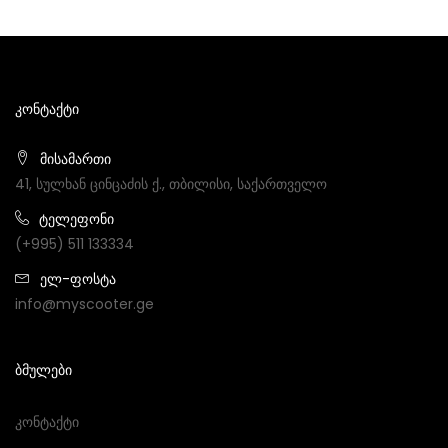
ᲙᲝᲜᲢᲐᲥᲢᲘ
მისამართი
41, სულხან ცინცაძის ქ., თბილისი, საქართველო
ტელეფონი
(+995) 511 133334
ელ-ფოსტა
info@myscooter.ge
ᲑᲛᲣᲚᲔᲑᲘ
Კონტაქტი